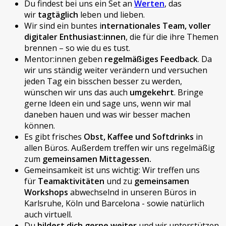
Du findest bei uns ein Set an
Werten
, das
wir
tagtäglich
leben und lieben.
Wir sind ein buntes i
nternationales Team, voller
digitaler Enthusiast:innen
, die für die ihre Themen
brennen – so wie du es tust.
Mentor:innen geben
regelmäßiges Feedback
. Da
wir uns ständig weiter verändern und versuchen
jeden Tag ein bisschen besser zu werden,
wünschen wir uns das auch
umgekehrt
. Bringe
gerne Ideen ein und sage uns, wenn wir mal
daneben hauen und was wir besser machen
können.
Es gibt frisches
Obst, Kaffee und Softdrinks
in
allen Büros. Außerdem treffen wir uns regelmäßig
zum
gemeinsamen Mittagessen.
Gemeinsamkeit ist uns wichtig: Wir treffen uns
für
Teamaktivitäten
und zu
gemeinsamen
Workshops
abwechselnd in unseren Büros in
Karlsruhe, Köln und Barcelona - sowie natürlich
auch virtuell.
Du
bildest dich gerne weiter
und wir unterstützen